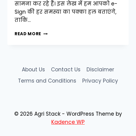
सामना कर रहे हैं। इस लेख में हम आपको e-
Sign की हर समस्या का पक्का हल बताएंगे,
ताकि…
किसान
READ MORE
भाई
ध्यान
दें!
फार्मर
आईडी
About Us
Contact Us
Disclaimer
ई-
साइन
Terms and Conditions
Privacy Policy
की
हर
समस्या
का
तड़का-
© 2026 Agri Stack - WordPress Theme by
दार
Kadence WP
समाधान
यहां
मिलेगा