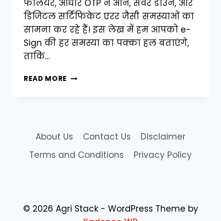
फेलियर, आधार OTP न आने, सर्वर डाउन, और
डिजिटल सर्टिफिकेट एरर जैसी समस्याओं का
सामना कर रहे हैं। इस लेख में हम आपको e-
Sign की हर समस्या का पक्का हल बताएंगे,
ताकि…
किसान
READ MORE
भाई
ध्यान
दें!
फार्मर
आईडी
About Us
Contact Us
Disclaimer
ई-
साइन
Terms and Conditions
Privacy Policy
की
हर
समस्या
का
तड़का-
© 2026 Agri Stack - WordPress Theme by
दार