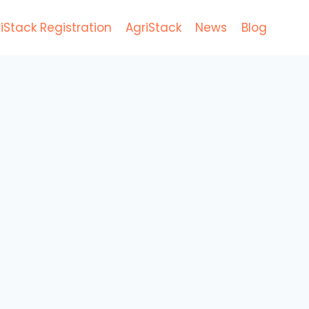
iStack Registration
AgriStack
News
Blog